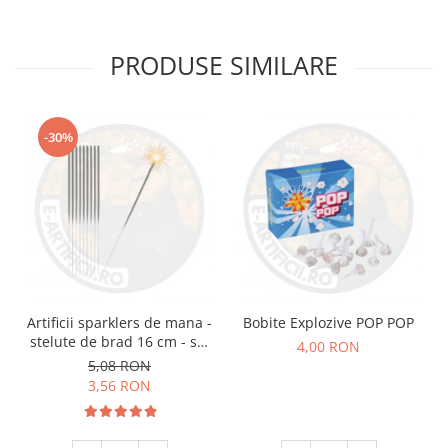
PRODUSE SIMILARE
-30%
Artificii sparklers de mana -
Bobite Explozive POP POP
stelute de brad 16 cm - set
4,00 RON
10 buc
5,08 RON
3,56 RON