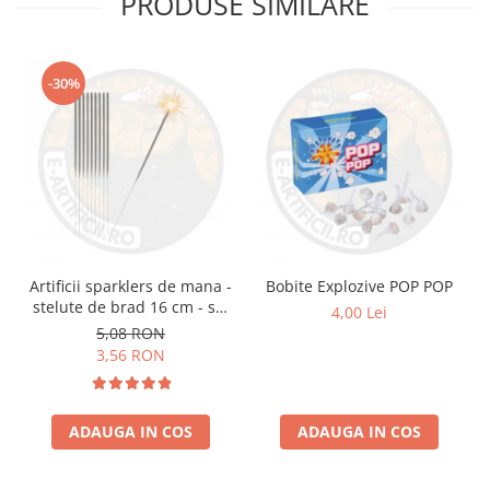
PRODUSE SIMILARE
-30%
Artificii sparklers de mana -
Bobite Explozive POP POP
stelute de brad 16 cm - set
4,00 Lei
10 buc
5,08 RON
3,56 RON
ADAUGA IN COS
ADAUGA IN COS