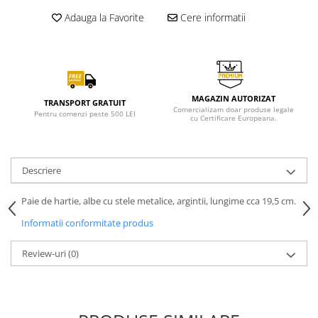
Adauga la Favorite
Cere informatii
MAGAZIN AUTORIZAT
TRANSPORT GRATUIT
Comercializam doar produse legale
Pentru comenzi peste 500 LEI
cu Certificare Europeana.
Descriere
Paie de hartie, albe cu stele metalice, argintii, lungime cca 19,5 cm.
Informatii conformitate produs
Review-uri
(0)