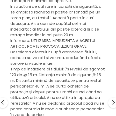
a îndepărta animalele agresive.
Instrucțiuni de utilizare în condiții de siguranță: a
se amplasa racheta în poziție orizantală pe un
teren plan, cu textul “ Această parte în sus”
deasupra. A se aprinde capătul cel mai
indepărtat al fitilului, din poziție laterală și a se
retrage imediat la cel puțin 20 m.
Informare: UTILIZAREA IMPRUDENTĂ A ACESTUI
ARTICOL POATE PROVOCA LEZIUNI GRAVE.
Descrierea efectului: După aprinderea fitilului,
racheta se va roti și va urca, producând efecte
sonore și vizuale în aer.
Timp de întârziere al fitilului: 7s Nivelul de zgomot
120 db @ 15 m. Distanța minimă de siguranță: 15
m. Distanța minimă de securitate pentru restul
persoanelor 40 m. A se purta ochelari de
protecție și dopuri pentru urechi atunci când se
utilizează articolul. A nu se utiliza în apropierea
ferestrelor. A nu se declanșa articolul dacă nu se
poate controla în mod clar absența persoanelor
în zona de pericol.