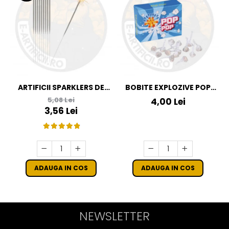
ARTIFICII SPARKLERS DE
BOBITE EXPLOZIVE POP
MANA - STELUTE DE BRAD
POP
5,08 Lei
4,00 Lei
16 CM - SET 10 BUC
3,56 Lei
ADAUGA IN COS
ADAUGA IN COS
NEWSLETTER