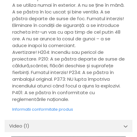
A se utiliza numai în exterior. A nu se ține în mână.
A se păstra în loc uscat și bine ventila. A se
păstra departe de surse de foc. Fumatul interzis!
Eliminare în condiții de siguranță: a se introduce
racheta intr-un vas cu apa timp de cel putin 48
ore. A nu se arunce la cosul de gunoi – a se
aduce inapoi la comerciant.
Avertizare! H204: Incendiu sau pericol de
proiectare. P210: A se păstra departe de surse de
căldură,scântei, flăcări deschise și suprafețe
fierbinți. Fumatul interzis! P234: A se păstra în
ambalajul original. P373: NU lupta împotriva
incendiului atunci când focul a ajuns la explozivi.
P401: A se păstra în conformitate cu
reglementările naționale.
Informatii conformitate produs
Video
(1)