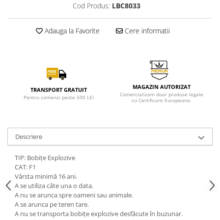
Cod Produs:
LBC8033
Adauga la Favorite
Cere informatii
MAGAZIN AUTORIZAT
TRANSPORT GRATUIT
Comercializam doar produse legale
Pentru comenzi peste 500 LEI
cu Certificare Europeana.
Descriere
TIP: Bobițe Explozive
CAT: F1
Vârsta minimă 16 ani.
A se utiliza câte una o data.
A nu se arunca spre oameni sau animale.
A se arunca pe teren tare.
A nu se transporta bobițe explozive desfăcute în buzunar.