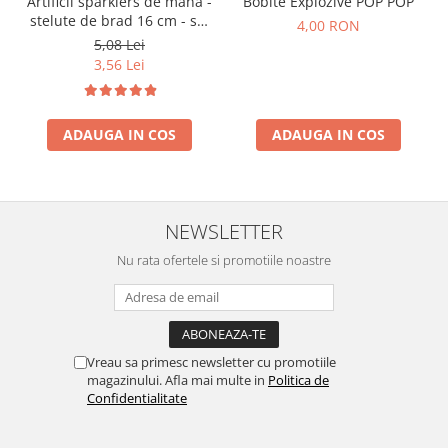
Artificii sparklers de mana -
Bobite Explozive POP POP
stelute de brad 16 cm - set
4,00 RON
10 buc
5,08 Lei
3,56 Lei
ADAUGA IN COS
ADAUGA IN COS
NEWSLETTER
Nu rata ofertele si promotiile noastre
Vreau sa primesc newsletter cu promotiile
magazinului. Afla mai multe in
Politica de
Confidentialitate