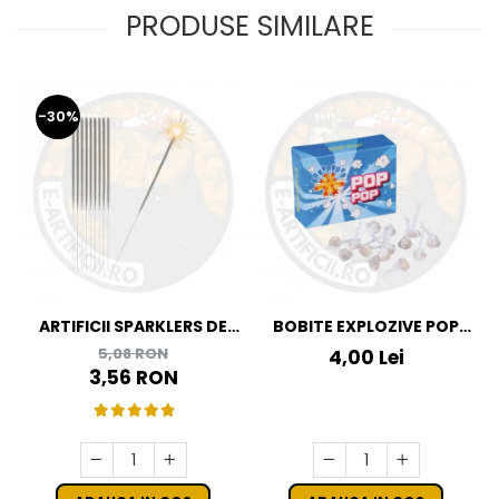
PRODUSE SIMILARE
-30%
ARTIFICII SPARKLERS DE
BOBITE EXPLOZIVE POP
MANA - STELUTE DE BRAD
POP
5,08 RON
4,00 Lei
16 CM - SET 10 BUC
3,56 RON