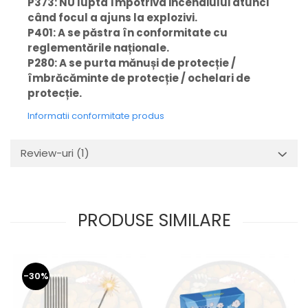
P373: NU lupta împotriva incendiului atunci
când focul a ajuns la explozivi.
P401: A se păstra în conformitate cu
reglementările naționale.
P280: A se purta mănuși de protecție /
îmbrăcăminte de protecție / ochelari de
protecție.
Informatii conformitate produs
Review-uri
(1)
PRODUSE SIMILARE
-30%