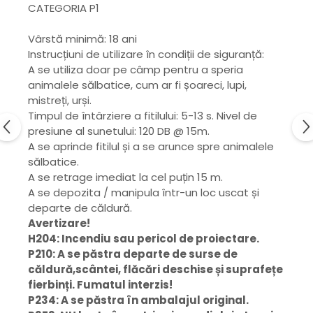
CATEGORIA P1
Vârstă minimă: 18 ani
Instrucțiuni de utilizare în condiții de siguranță:
A se utiliza doar pe câmp pentru a speria
animalele sălbatice, cum ar fi șoareci, lupi,
mistreți, urși.
Timpul de întârziere a fitilului: 5-13 s. Nivel de
presiune al sunetului: 120 DB @ 15m.
A se aprinde fitilul și a se arunce spre animalele
sălbatice.
A se retrage imediat la cel puțin 15 m.
A se depozita / manipula într-un loc uscat și
departe de căldură.
Avertizare!
H204: Incendiu sau pericol de proiectare.
P210: A se păstra departe de surse de
căldură,scântei, flăcări deschise și suprafețe
fierbinți. Fumatul interzis!
P234: A se păstra în ambalajul original.