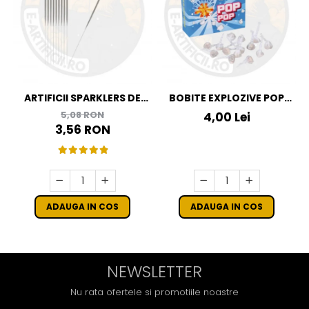
ARTIFICII SPARKLERS DE
BOBITE EXPLOZIVE POP
MANA - STELUTE DE BRAD
POP
5,08 RON
4,00 Lei
16 CM - SET 10 BUC
3,56 RON
ADAUGA IN COS
ADAUGA IN COS
NEWSLETTER
Nu rata ofertele si promotiile noastre