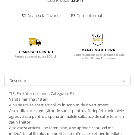
Cod Produs:
ZAP1f
Adauga la Favorite
Cere informatii
MAGAZIN AUTORIZAT
TRANSPORT GRATUIT
Comercializam doar produse legale
Pentru comenzi peste 500 LEI
cu Certificare Europeana.
Descriere
TIP: Emițător de sunet. Categoria: P1
Vârsta minimă : 18 ani
A nu se utiliza acest articol P1 în scopuri de divertisment.
A se utiliza acest emițător de sunet pentru a îndepărta animalele
agresive sau pentru a speria animalele sălbatice de către fermieri
sau vânători.
A se așeza articolul pe teren plan, a se aprinde capul cel mai
îndepărtat al fitilului, din poziția laterală și a se retrage imediat la