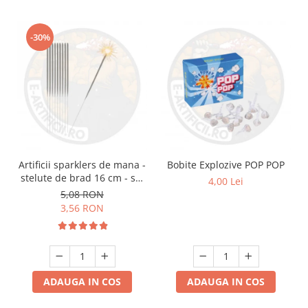
-30%
Artificii sparklers de mana -
Bobite Explozive POP POP
stelute de brad 16 cm - set
4,00 Lei
10 buc
5,08 RON
3,56 RON
ADAUGA IN COS
ADAUGA IN COS