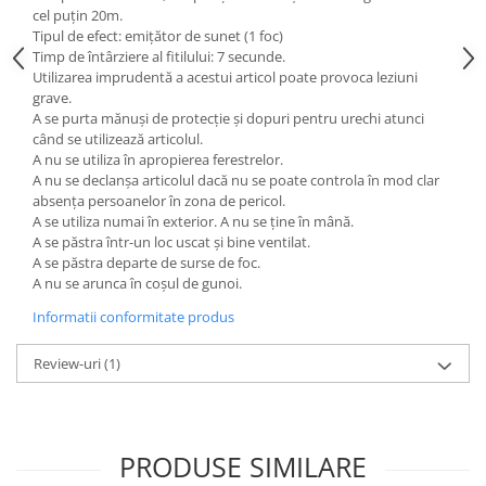
cel puțin 20m.
Tipul de efect: emițător de sunet (1 foc)
Timp de întârziere al fitilului: 7 secunde.
Utilizarea imprudentă a acestui articol poate provoca leziuni
grave.
A se purta mănuși de protecție și dopuri pentru urechi atunci
când se utilizează articolul.
A nu se utiliza în apropierea ferestrelor.
A nu se declanșa articolul dacă nu se poate controla în mod clar
absența persoanelor în zona de pericol.
A se utiliza numai în exterior. A nu se ține în mână.
A se păstra într-un loc uscat și bine ventilat.
A se păstra departe de surse de foc.
A nu se arunca în coșul de gunoi.
Informatii conformitate produs
Review-uri
(1)
PRODUSE SIMILARE