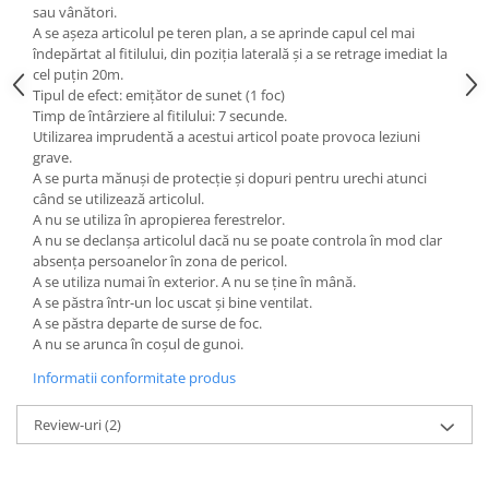
sau vânători.
A se așeza articolul pe teren plan, a se aprinde capul cel mai
îndepărtat al fitilului, din poziția laterală și a se retrage imediat la
cel puțin 20m.
Tipul de efect: emițător de sunet (1 foc)
Timp de întârziere al fitilului: 7 secunde.
Utilizarea imprudentă a acestui articol poate provoca leziuni
grave.
A se purta mănuși de protecție și dopuri pentru urechi atunci
când se utilizează articolul.
A nu se utiliza în apropierea ferestrelor.
A nu se declanșa articolul dacă nu se poate controla în mod clar
absența persoanelor în zona de pericol.
A se utiliza numai în exterior. A nu se ține în mână.
A se păstra într-un loc uscat și bine ventilat.
A se păstra departe de surse de foc.
A nu se arunca în coșul de gunoi.
Informatii conformitate produs
Review-uri
(2)