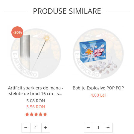
PRODUSE SIMILARE
-30%
Artificii sparklers de mana -
Bobite Explozive POP POP
stelute de brad 16 cm - set
4,00 Lei
10 buc
5,08 RON
3,56 RON