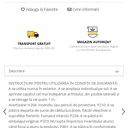
Adauga la Favorite
Cere informatii
MAGAZIN AUTORIZAT
TRANSPORT GRATUIT
Comercializam doar produse legale
Pentru comenzi peste 500 LEI
cu Certificare Europeana.
Descriere
INSTRUCȚIUNI PENTRU UTILIZAREA ÎN CONDIȚII DE SIGURANȚĂ:
A se utiliza numai în exterior. A se amplasa individual pe sol. A se
aprinde capătul cel mai îndepărtat al fitilului, din poziție laterală și
a se retrage la cel puțin 1 m.
Avertizare! H204: Incendiu sau pericol de proiectare. P210: A se
păstra departe de surse de căldură,scântei, flăcări deschise și
suprafețe fierbinți. Fumatul interzis! P234: A se păstra în
ambalajul original. P373: NU lupta împotriva incendiului atunci
când focul a ajuns la explozivi. P401: A se păstra în conformitate