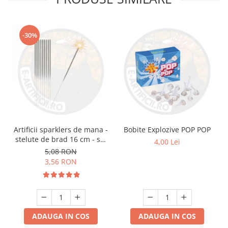
-30%
Artificii sparklers de mana -
Bobite Explozive POP POP
stelute de brad 16 cm - set
4,00 Lei
10 buc
5,08 RON
3,56 RON
ADAUGA IN COS
ADAUGA IN COS