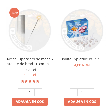
-30%
Artificii sparklers de mana -
Bobite Explozive POP POP
stelute de brad 16 cm - set
4,00 RON
10 buc
5,08 Lei
3,56 Lei
ADAUGA IN COS
ADAUGA IN COS