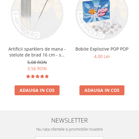
Artificii sparklers de mana -
Bobite Explozive POP POP
stelute de brad 16 cm - set
4,00 Lei
10 buc
5,08 RON
3,56 RON
ADAUGA IN COS
ADAUGA IN COS
NEWSLETTER
Nu rata ofertele si promotiile noastre