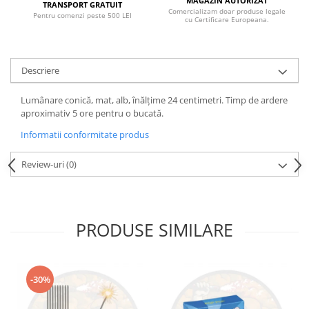
MAGAZIN AUTORIZAT
TRANSPORT GRATUIT
Comercializam doar produse legale
Pentru comenzi peste 500 LEI
cu Certificare Europeana.
Descriere
Lumânare conică, mat, alb, înălțime 24 centimetri. Timp de ardere
aproximativ 5 ore pentru o bucată.
Informatii conformitate produs
Review-uri
(0)
PRODUSE SIMILARE
-30%