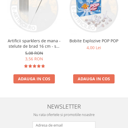
Artificii sparklers de mana -
Bobite Explozive POP POP
stelute de brad 16 cm - set
4,00 Lei
10 buc
5,08 RON
3,56 RON
ADAUGA IN COS
ADAUGA IN COS
NEWSLETTER
Nu rata ofertele si promotiile noastre