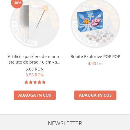
-30%
Artificii sparklers de mana -
Bobite Explozive POP POP
stelute de brad 16 cm - set
4,00 Lei
10 buc
5,08 RON
3,56 RON
ADAUGA IN COS
ADAUGA IN COS
NEWSLETTER