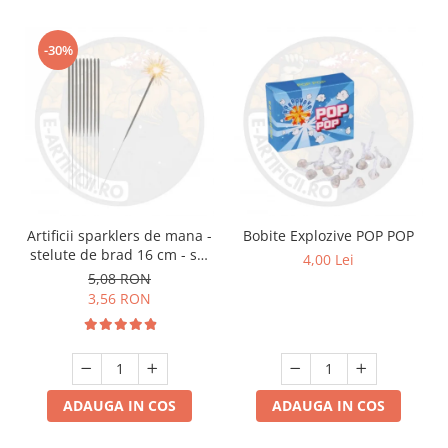
-30%
Artificii sparklers de mana -
Bobite Explozive POP POP
stelute de brad 16 cm - set
4,00 Lei
10 buc
5,08 RON
3,56 RON
ADAUGA IN COS
ADAUGA IN COS