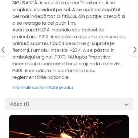
SIGURANȚĂ: A se utiliza numai în exterior. A se
amplasa individual pe sol. A se aprinde capătul
cel mai îndepărtat al fitilului, din poziție laterală și
a se retrage la cel puțin 1 m.
Avertizare! H204: Incendiu sau pericol de
proiectare. P210: A se păstra departe de surse de
căldură,scântei, flăcări deschise și suprafețe
fierbinți. Fumatul interzis! P234: A se păstra în
ambalajul original. P373: NU lupta împotriva
incendiului atunci când focul a ajuns la explozivi.
P401: A se păstra în conformitate cu
reglementările naționale.
Informatii conformitate produs
Video
(1)