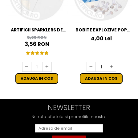
ARTIFICII SPARKLERS DE
BOBITE EXPLOZIVE POP
MANA - STELUTE DE BRAD
POP
5,08 RON
4,00 Lei
16 CM - SET 10 BUC
3,56 RON
ADAUGA IN COS
ADAUGA IN COS
NEWSLETTER
Nu rata ofertele si promotiile noastre