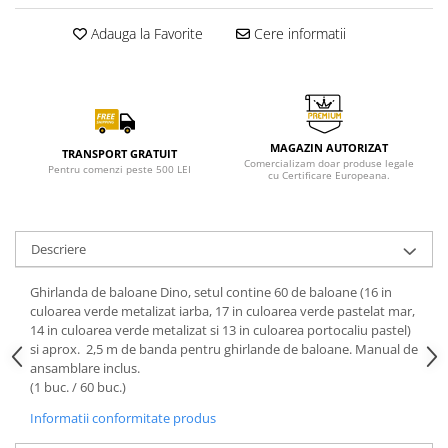
Adauga la Favorite
Cere informatii
MAGAZIN AUTORIZAT
TRANSPORT GRATUIT
Comercializam doar produse legale
Pentru comenzi peste 500 LEI
cu Certificare Europeana.
Descriere
Ghirlanda de baloane Dino, setul contine 60 de baloane (16 in
culoarea verde metalizat iarba, 17 in culoarea verde pastelat mar,
14 in culoarea verde metalizat si 13 in culoarea portocaliu pastel)
si aprox. 2,5 m de banda pentru ghirlande de baloane. Manual de
ansamblare inclus.
(1 buc. / 60 buc.)
Informatii conformitate produs