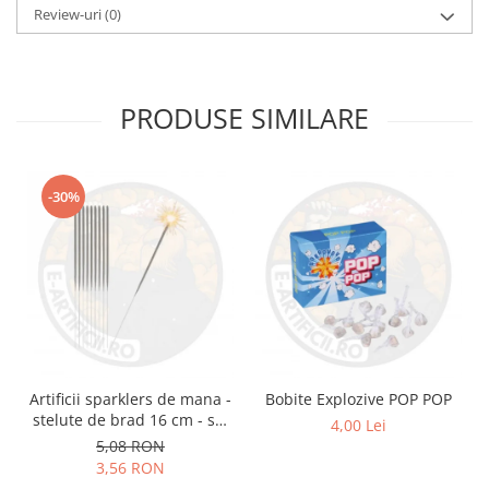
Review-uri
(0)
PRODUSE SIMILARE
-30%
Artificii sparklers de mana -
Bobite Explozive POP POP
stelute de brad 16 cm - set
4,00 Lei
10 buc
5,08 RON
3,56 RON