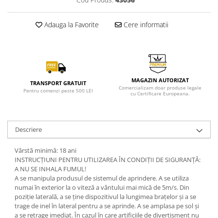
Adauga la Favorite
Cere informatii
MAGAZIN AUTORIZAT
TRANSPORT GRATUIT
Comercializam doar produse legale
Pentru comenzi peste 500 LEI
cu Certificare Europeana.
Descriere
Vârstă minimă: 18 ani
INSTRUCȚIUNI PENTRU UTILIZAREA ÎN CONDIȚII DE SIGURANȚĂ:
A NU SE INHALA FUMUL!
A se manipula produsul de sistemul de aprindere. A se utiliza
numai în exterior la o viteză a vântului mai mică de 5m/s. Din
poziție laterală, a se ține dispozitivul la lungimea brațelor și a se
trage de inel în lateral pentru a se aprinde. A se amplasa pe sol și
a se retrage imediat. În cazul în care artificiile de divertisment nu