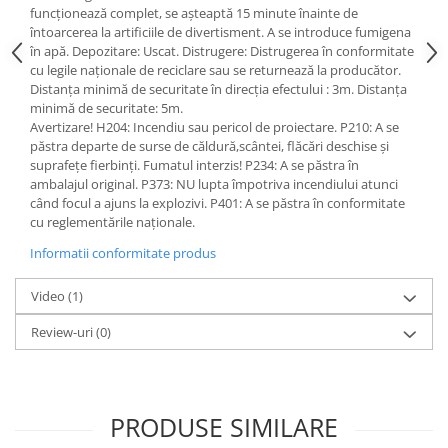
funcționează complet, se așteaptă 15 minute înainte de
întoarcerea la artificiile de divertisment. A se introduce fumigena
în apă. Depozitare: Uscat. Distrugere: Distrugerea în conformitate
cu legile naționale de reciclare sau se returnează la producător.
Distanța minimă de securitate în direcția efectului : 3m. Distanța
minimă de securitate: 5m.
Avertizare! H204: Incendiu sau pericol de proiectare. P210: A se
păstra departe de surse de căldură,scântei, flăcări deschise și
suprafețe fierbinți. Fumatul interzis! P234: A se păstra în
ambalajul original. P373: NU lupta împotriva incendiului atunci
când focul a ajuns la explozivi. P401: A se păstra în conformitate
cu reglementările naționale.
Informatii conformitate produs
Video
(1)
Review-uri
(0)
PRODUSE SIMILARE