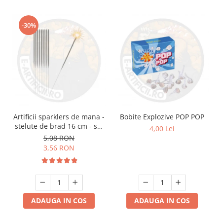
-30%
Artificii sparklers de mana -
Bobite Explozive POP POP
stelute de brad 16 cm - set
4,00 Lei
10 buc
5,08 RON
3,56 RON
ADAUGA IN COS
ADAUGA IN COS