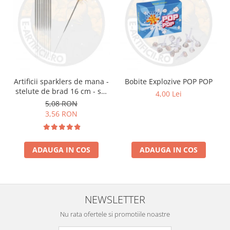
Artificii sparklers de mana -
Bobite Explozive POP POP
stelute de brad 16 cm - set
4,00 Lei
10 buc
5,08 RON
3,56 RON
ADAUGA IN COS
ADAUGA IN COS
NEWSLETTER
Nu rata ofertele si promotiile noastre