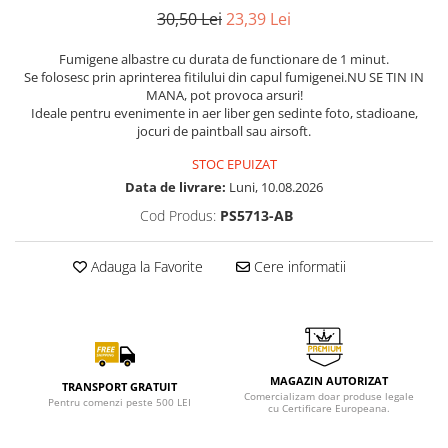
30,50 Lei
23,39 Lei
Fumigene albastre cu durata de functionare de 1 minut.
Se folosesc prin aprinterea fitilului din capul fumigenei.NU SE TIN IN
MANA, pot provoca arsuri!
Ideale pentru evenimente in aer liber gen sedinte foto, stadioane,
jocuri de paintball sau airsoft.
STOC EPUIZAT
Data de livrare:
Luni, 10.08.2026
Cod Produs:
PS5713-AB
Adauga la Favorite
Cere informatii
MAGAZIN AUTORIZAT
TRANSPORT GRATUIT
Comercializam doar produse legale
Pentru comenzi peste 500 LEI
cu Certificare Europeana.