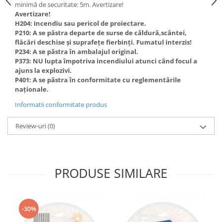
minimă de securitate: 5m. Avertizare!
Avertizare!
H204: Incendiu sau pericol de proiectare.
P210: A se păstra departe de surse de căldură,scântei,
flăcări deschise și suprafețe fierbinți. Fumatul interzis!
P234: A se păstra în ambalajul original.
P373: NU lupta împotriva incendiului atunci când focul a
ajuns la explozivi.
P401: A se păstra în conformitate cu reglementările
naționale.
Informatii conformitate produs
Review-uri
(0)
PRODUSE SIMILARE
-30%