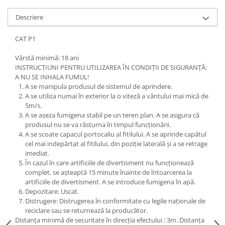
Descriere
CAT P1
Vârstă minimă: 18 ani
INSTRUCȚIUNI PENTRU UTILIZAREA ÎN CONDIȚII DE SIGURANȚĂ:
A NU SE INHALA FUMUL!
A se manipula produsul de sistemul de aprindere.
A se utiliza numai în exterior la o viteză a vântului mai mică de
5m/s.
A se așeza fumigena stabil pe un teren plan. A se asigura că
produsul nu se va răsturna în timpul funcționării.
A se scoate capacul portocaliu al fitilului. A se aprinde capătul
cel mai indepărtat al fitilului, din poziție laterală și a se retrage
imediat.
În cazul în care artificiile de divertisment nu funcționează
complet, se așteaptă 15 minute înainte de întoarcerea la
artificiile de divertisment. A se introduce fumigena în apă.
Depozitare: Uscat.
Distrugere: Distrugerea în conformitate cu legile naționale de
reciclare sau se returnează la producător.
Distanța minimă de securitate în direcția efectului : 3m. Distanța