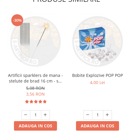
-30%
Artificii sparklers de mana -
Bobite Explozive POP POP
stelute de brad 16 cm - set
4,00 Lei
10 buc
5,08 RON
3,56 RON
ADAUGA IN COS
ADAUGA IN COS