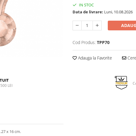
IN STOC
Data de livrare:
Luni, 10.08.2026
ADAUG
Cod Produs:
TPP70
Adauga la Favorite
Cere 
TUIT
C
500 LEI
.27 x 16 cm.