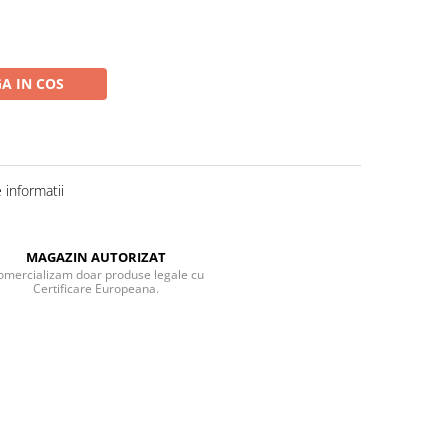
A IN COS
informatii
MAGAZIN AUTORIZAT
omercializam doar produse legale cu
Certificare Europeana.