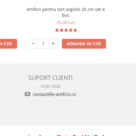
m
Artificii pentru tort argintii 25 cm set 4
Artificii p
buc
2
25,00 Lei
N COS
ADAUGA IN COS
SUPORT CLIENTI
10:00-18:00
contact@e-artificii.ro