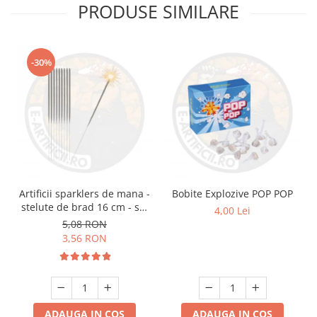
PRODUSE SIMILARE
-30%
Artificii sparklers de mana -
Bobite Explozive POP POP
stelute de brad 16 cm - set
4,00 Lei
10 buc
5,08 RON
3,56 RON
ADAUGA IN COS
ADAUGA IN COS