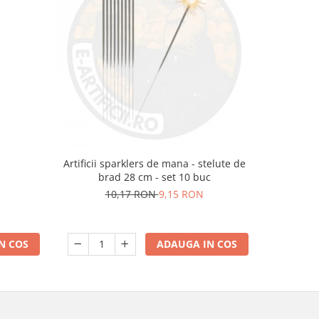
m
Artificii sparklers de mana - stelute de
Artificii 
brad 28 cm - set 10 buc
10,17 RON
9,15 RON
N COS
ADAUGA IN COS