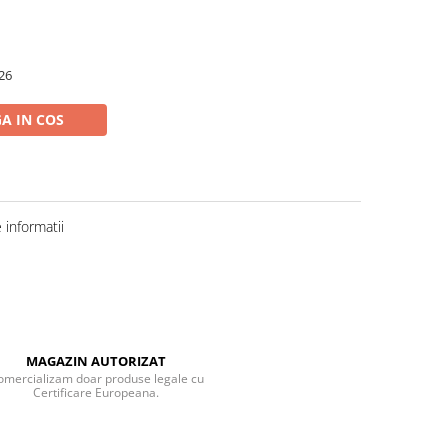
26
A IN COS
informatii
MAGAZIN AUTORIZAT
omercializam doar produse legale cu
Certificare Europeana.