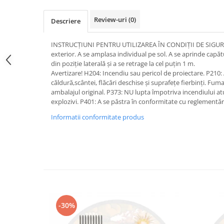
Review-uri
(0)
Descriere
INSTRUCȚIUNI PENTRU UTILIZAREA ÎN CONDIȚII DE SIGURAN
exterior. A se amplasa individual pe sol. A se aprinde capătul
din poziție laterală și a se retrage la cel puțin 1 m.
Avertizare! H204: Incendiu sau pericol de proiectare. P210:
căldură,scântei, flăcări deschise și suprafețe fierbinți. Fuma
ambalajul original. P373: NU lupta împotriva incendiului atu
explozivi. P401: A se păstra în conformitate cu reglementăr
Informatii conformitate produs
-30%