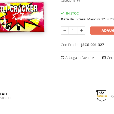
Categoria F1
IN STOC
Data de livrare:
Miercuri, 12.08.20
ADAUG
Cod Produs:
JSCG-001-327
Adauga la Favorite
Cere 
TUIT
C
500 LEI