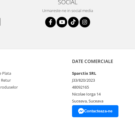
SOCIAL
Urmareste-ne in social media
DATE COMERCIALE
 Plata
Sparctix SRL
e Retur
J33/820/2023
Produselor
48092165
Nicolae Iorga 14
Suceava, Suceava
Contacteaza-ne