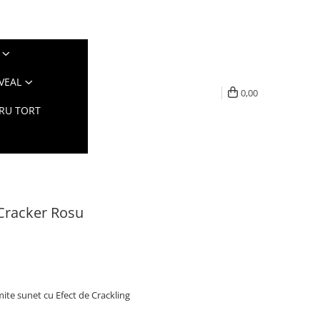
VEAL
0,00
TRU TORT
 Cracker Rosu
mite sunet cu Efect de Crackling