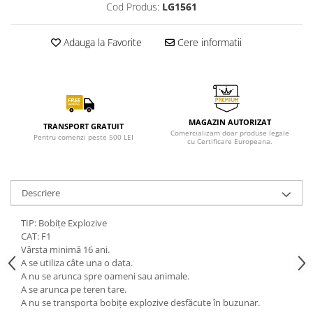
Cod Produs:
LG1561
Adauga la Favorite
Cere informatii
MAGAZIN AUTORIZAT
TRANSPORT GRATUIT
Comercializam doar produse legale
Pentru comenzi peste 500 LEI
cu Certificare Europeana.
Descriere
TIP: Bobițe Explozive
CAT: F1
Vârsta minimă 16 ani.
A se utiliza câte una o data.
A nu se arunca spre oameni sau animale.
A se arunca pe teren tare.
A nu se transporta bobițe explozive desfăcute în buzunar.