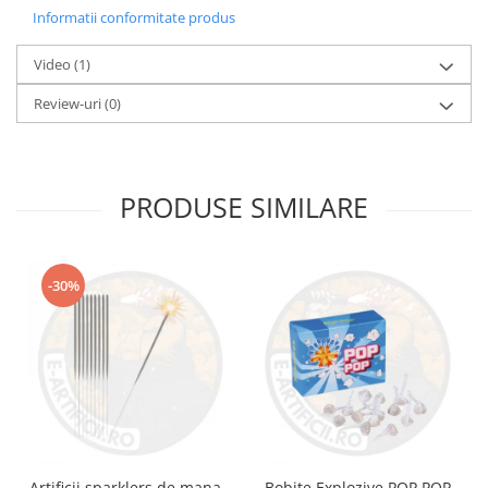
Informatii conformitate produs
Video
(1)
Review-uri
(0)
PRODUSE SIMILARE
-30%
Artificii sparklers de mana -
Bobite Explozive POP POP