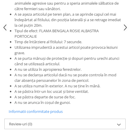
animalele agresive sau pentru a speria animalele sălbatice de
către fermieri sau vânători.
A se așeza articolul pe teren plan, a se aprinde capul cel mai
îndepărtat al fitilului, din poziția laterală și a se retrage imediat
la cel puțin 20m.
Tipul de efect: FLAMA BENGALA ROSIE ALBASTRA
PORTOCALIE
Timp de întârziere al fitilului: 7 secunde.
Utilizarea imprudentă a acestui articol poate provoca leziuni
grave.
A se purta mănuși de protecție și dopuri pentru urechi atunci
când se utilizează articolul.
A nu se utiliza în apropierea ferestrelor.
A nu se declanșa articolul dacă nu se poate controla în mod
clar absența persoanelor în zona de pericol.
A se utiliza numai în exterior. A nu se ține în mână.
A se păstra într-un loc uscat și bine ventilat.
A se păstra departe de surse de foc.
A nu se arunca în coșul de gunoi.
Informatii conformitate produs
Review-uri
(0)