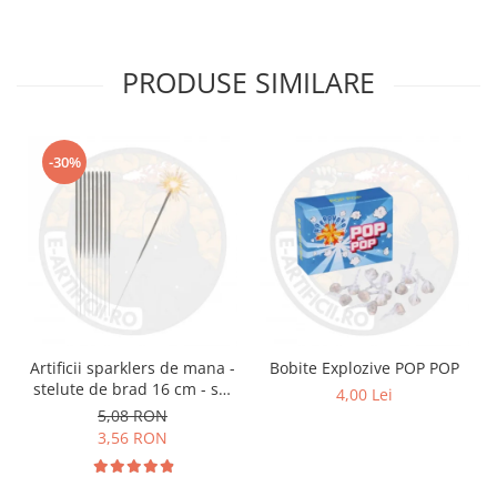
PRODUSE SIMILARE
-30%
Artificii sparklers de mana -
Bobite Explozive POP POP
stelute de brad 16 cm - set
4,00 Lei
10 buc
5,08 RON
3,56 RON