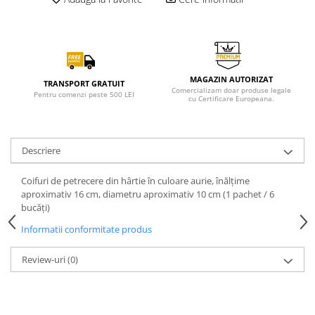
MAGAZIN AUTORIZAT
TRANSPORT GRATUIT
Comercializam doar produse legale
Pentru comenzi peste 500 LEI
cu Certificare Europeana.
Descriere
Coifuri de petrecere din hârtie în culoare aurie, înălțime
aproximativ 16 cm, diametru aproximativ 10 cm (1 pachet / 6
bucăți)
Informatii conformitate produs
Review-uri
(0)