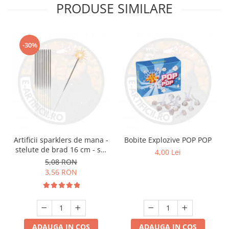
PRODUSE SIMILARE
-30%
Artificii sparklers de mana -
Bobite Explozive POP POP
stelute de brad 16 cm - set
4,00 Lei
10 buc
5,08 RON
3,56 RON
ADAUGA IN COS
ADAUGA IN COS