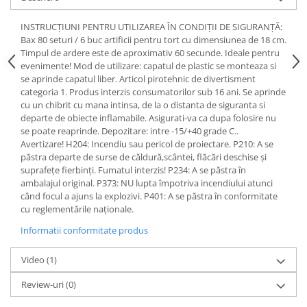
INSTRUCȚIUNI PENTRU UTILIZAREA ÎN CONDIȚII DE SIGURANȚĂ:
Bax 80 seturi / 6 buc artificii pentru tort cu dimensiunea de 18 cm.
Timpul de ardere este de aproximativ 60 secunde. Ideale pentru
evenimente! Mod de utilizare: capatul de plastic se monteaza si
se aprinde capatul liber. Articol pirotehnic de divertisment
categoria 1. Produs interzis consumatorilor sub 16 ani. Se aprinde
cu un chibrit cu mana intinsa, de la o distanta de siguranta si
departe de obiecte inflamabile. Asigurati-va ca dupa folosire nu
se poate reaprinde. Depozitare: intre -15/+40 grade C..
Avertizare! H204: Incendiu sau pericol de proiectare. P210: A se
păstra departe de surse de căldură,scântei, flăcări deschise și
suprafețe fierbinți. Fumatul interzis! P234: A se păstra în
ambalajul original. P373: NU lupta împotriva incendiului atunci
când focul a ajuns la explozivi. P401: A se păstra în conformitate
cu reglementările naționale.
Informatii conformitate produs
Video
(1)
Review-uri
(0)