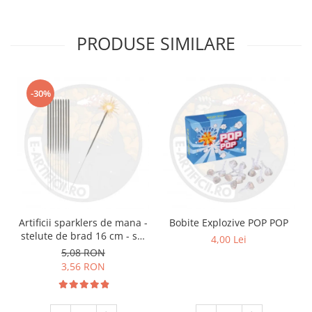
PRODUSE SIMILARE
-30%
Artificii sparklers de mana -
Bobite Explozive POP POP
stelute de brad 16 cm - set
4,00 Lei
10 buc
5,08 RON
3,56 RON