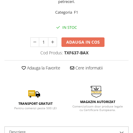
petreceri.
Categoria F1
IN STOC
ADAUGA IN COS
Cod Produs:
TXF637-BAX
Adauga la Favorite
Cere informatii
MAGAZIN AUTORIZAT
TRANSPORT GRATUIT
Comercializam doar produse legale
Pentru comenzi peste 500 LEI
cu Certificare Europeana.
Descriere