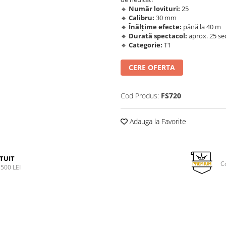
🔹
Număr lovituri:
25
🔹
Calibru:
30 mm
🔹
Înălțime efecte:
până la 40 m
🔹
Durată spectacol:
aprox. 25 s
🔹
Categorie:
T1
CERE OFERTA
Cod Produs:
FS720
Adauga la Favorite
TUIT
C
500 LEI