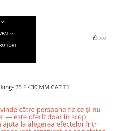
VEAL
0,00
TRU TORT
roking- 25 F / 30 MM CAT T1
vinde către persoane fizice și nu
ier — este oferit doar în scop
 ajuta la alegerea efectelor într-