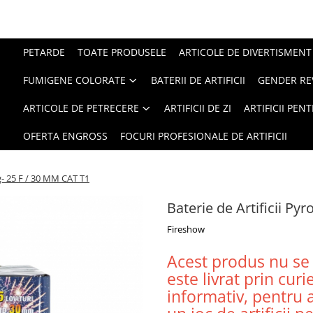
PETARDE
TOATE PRODUSELE
ARTICOLE DE DIVERTISMENT
FUMIGENE COLORATE
BATERII DE ARTIFICII
GENDER RE
ARTICOLE DE PETRECERE
ARTIFICII DE ZI
ARTIFICII PEN
OFERTA ENGROSS
FOCURI PROFESIONALE DE ARTIFICII
ng- 25 F / 30 MM CAT T1
Baterie de Artificii Py
Fireshow
Acest produs nu se 
este livrat prin cur
informativ, pentru a