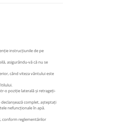
tenție instrucțiunile de pe
bilă, asigurându-vă că nu se
erior, când viteza vântului este
tilului.
tr-o poziție laterală și retrageți-
se declanșează complet, așteptați
tele nefuncționale în apă.
al, conform reglementărilor