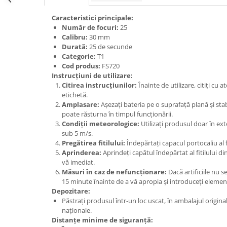
Caracteristici principale:
Număr de focuri:
25
Calibru:
30 mm
Durată:
25 de secunde
Categorie:
T1
Cod produs:
FS720
Instrucțiuni de utilizare:
Citirea instrucțiunilor:
Înainte de utilizare, citiți cu a
etichetă.
Amplasare:
Așezați bateria pe o suprafață plană și sta
poate răsturna în timpul funcționării.
Condiții meteorologice:
Utilizați produsul doar în ext
sub 5 m/s.
Pregătirea fitilului:
Îndepărtați capacul portocaliu al fi
Aprinderea:
Aprindeți capătul îndepărtat al fitilului din
vă imediat.
Măsuri în caz de nefuncționare:
Dacă artificiile nu 
15 minute înainte de a vă apropia și introduceți elemen
Depozitare:
Păstrați produsul într-un loc uscat, în ambalajul origin
naționale.
Distanțe minime de siguranță: