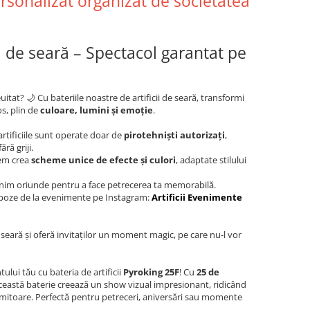
personalizat organizat de societatea
cii de seară – Spectacol garantat pe
itat? 🌙 Cu bateriile noastre de artificii de seară, transformi
s, plin de
culoare, lumini și emoție
.
artificiile sunt operate doar de
pirotehniști autorizați
,
ră griji.
em crea
scheme unice de efecte și culori
, adaptate stilului
nim oriunde pentru a face petrecerea ta memorabilă.
și poze de la evenimente pe Instagram:
Artificii Evenimente
u seară și oferă invitaților un moment magic, pe care nu-l vor
ui tău cu bateria de artificii
Pyroking 25F
! Cu
25 de
această baterie creează un show vizual impresionant, ridicând
uimitoare. Perfectă pentru petreceri, aniversări sau momente