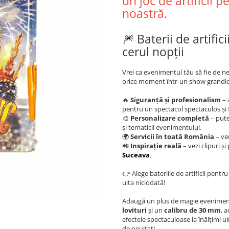
un joc de artificii 
noastră.
🎆 Baterii de artifi
cerul nopții
Vrei ca evenimentul tău să fie de neu
orice moment într-un show grandio
🔥
Siguranță și profesionalism
– 
pentru un spectacol spectaculos și fă
🎨
Personalizare completă
– put
și tematicii evenimentului.
🌍
Servicii în toată România
– ve
📲
Inspirație reală
– vezi clipuri 
Suceava
.
👉 Alege bateriile de artificii pentr
uita niciodată!
Adaugă un plus de magie evenimentul
lovituri
și un
calibru de 30 mm
, 
efectele spectaculoase la înălțimi 
de neuitat!