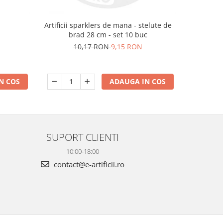
m
Artificii sparklers de mana - stelute de
Artificii 
brad 28 cm - set 10 buc
10,17 RON
9,15 RON
N COS
ADAUGA IN COS
SUPORT CLIENTI
10:00-18:00
contact@e-artificii.ro