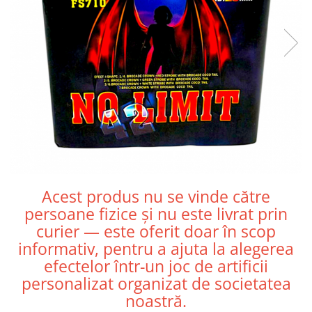
Acest produs nu se vinde către
persoane fizice și nu este livrat prin
curier — este oferit doar în scop
informativ, pentru a ajuta la alegerea
efectelor într-un joc de artificii
personalizat organizat de societatea
noastră.