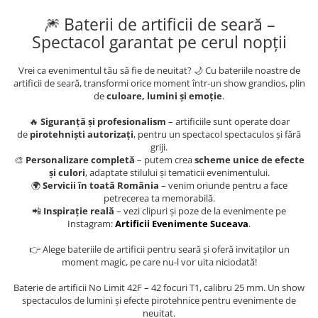
🎆 Baterii de artificii de seară –
Spectacol garantat pe cerul nopții
Vrei ca evenimentul tău să fie de neuitat? 🌙 Cu bateriile noastre de
artificii de seară, transformi orice moment într-un show grandios, plin
de
culoare, lumini și emoție
.
🔥
Siguranță și profesionalism
– artificiile sunt operate doar
de
pirotehniști autorizați
, pentru un spectacol spectaculos și fără
griji.
🎨
Personalizare completă
– putem crea
scheme unice de efecte
și culori
, adaptate stilului și tematicii evenimentului.
🌍
Servicii în toată România
– venim oriunde pentru a face
petrecerea ta memorabilă.
📲
Inspirație reală
– vezi clipuri și poze de la evenimente pe
Instagram:
Artificii Evenimente Suceava
.
👉 Alege bateriile de artificii pentru seară și oferă invitaților un
moment magic, pe care nu-l vor uita niciodată!
Baterie de artificii No Limit 42F – 42 focuri T1, calibru 25 mm. Un show
spectaculos de lumini și efecte pirotehnice pentru evenimente de
neuitat.