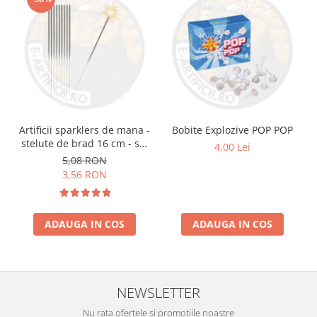
Artificii sparklers de mana -
Bobite Explozive POP POP
stelute de brad 16 cm - set
4,00 Lei
10 buc
5,08 RON
3,56 RON
ADAUGA IN COS
ADAUGA IN COS
NEWSLETTER
Nu rata ofertele si promotiile noastre