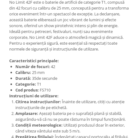
No Limit 42F este o baterie de artificii de categorie T1, compusă
din 42 focuri cu calibru de 25 mm, concepută pentru a transforma
orice eveniment într-un spectacol de excepție. La declanșare,
această baterie eliberează un joc vibrant de lumini și efecte
sonore, oferind un show pirotehnic intens și plin de energie.
Ideală pentru petreceri, festivaluri, nunți sau evenimente
corporate, No Limit 42F aduce o atmosferă magică și dinamică.
Pentru o experiență sigură, este esențial să respectați toate
normele de siguranță și instrucțiunile de utilizare.
Caracteristici principale:
Număr de focuri:
42
Calibru:
25 mm
Durată:
35de secunde
Categorie:
T1
Cod produs:
FS710
Instrucțiuni de utilizare:
Citirea instrucțiunilor:
Înainte de utilizare, citiți cu atenție
instrucțiunile de pe etichetă.
Amplasare:
Așezați bateria pe o suprafață plană și stabilă,
asigurându-vă că nu se poate răsturna în timpul funcționării.
Condiții meteorologice:
Utilizați produsul doar în exterior,
când viteza vântului este sub 5 m/s.
Pregătirea fitilului:
Îndepărtați capacul portocaliu al fitilului.