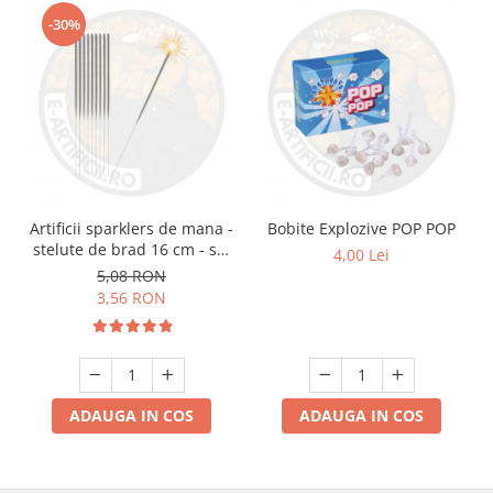
-30%
Artificii sparklers de mana -
Bobite Explozive POP POP
stelute de brad 16 cm - set
4,00 Lei
10 buc
5,08 RON
3,56 RON
ADAUGA IN COS
ADAUGA IN COS