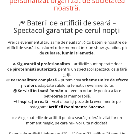
personalizat organizat de societatea
noastră.
🎆 Baterii de artificii de seară –
Spectacol garantat pe cerul nopții
Vrei ca evenimentul tău să fie de neuitat? 🌙 Cu bateriile noastre de
artificii de seară, transformi orice moment într-un show grandios, plin
de
culoare, lumini și emoție
.
🔥
Siguranță și profesionalism
– artificiile sunt operate doar
de
pirotehniști autorizați
, pentru un spectacol spectaculos și fără
griji.
🎨
Personalizare completă
– putem crea
scheme unice de efecte
și culori
, adaptate stilului și tematicii evenimentului.
🌍
Servicii în toată România
– venim oriunde pentru a face
petrecerea ta memorabilă.
📲
Inspirație reală
– vezi clipuri și poze de la evenimente pe
Instagram:
Artificii Evenimente Suceava
.
👉 Alege bateriile de artificii pentru seară și oferă invitaților un
moment magic, pe care nu-l vor uita niciodată!
Baterie de artificii NIghtmare 42F – 42 focuri T1, calibru 25 mm. Un