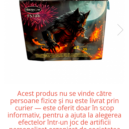
Acest produs nu se vinde către
persoane fizice și nu este livrat prin
curier — este oferit doar în scop
informativ, pentru a ajuta la alegerea
efectelor într-un joc de artificii