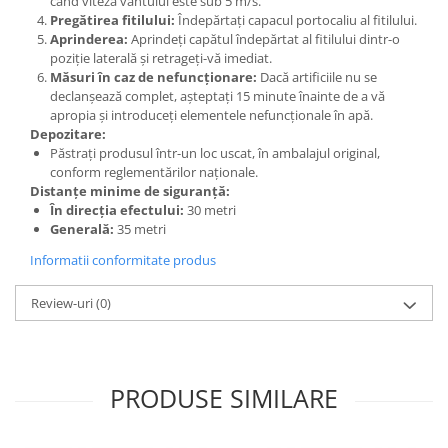
când viteza vântului este sub 5 m/s.
Pregătirea fitilului:
Îndepărtați capacul portocaliu al fitilului.
Aprinderea:
Aprindeți capătul îndepărtat al fitilului dintr-o
poziție laterală și retrageți-vă imediat.
Măsuri în caz de nefuncționare:
Dacă artificiile nu se
declanșează complet, așteptați 15 minute înainte de a vă
apropia și introduceți elementele nefuncționale în apă.
Depozitare:
Păstrați produsul într-un loc uscat, în ambalajul original,
conform reglementărilor naționale.
Distanțe minime de siguranță:
În direcția efectului:
30 metri
Generală:
35 metri
Informatii conformitate produs
Review-uri
(0)
PRODUSE SIMILARE