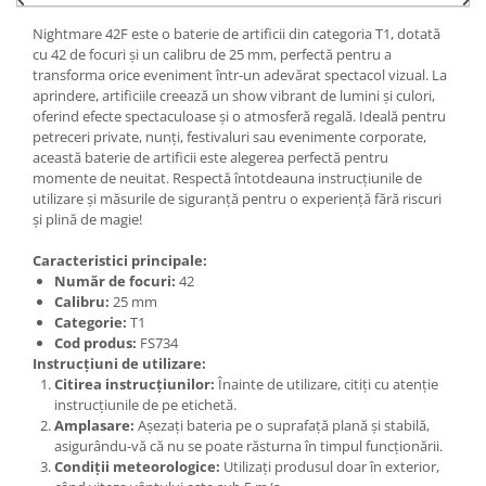
Nightmare 42F este o baterie de artificii din categoria T1, dotată
cu 42 de focuri și un calibru de 25 mm, perfectă pentru a
transforma orice eveniment într-un adevărat spectacol vizual. La
aprindere, artificiile creează un show vibrant de lumini și culori,
oferind efecte spectaculoase și o atmosferă regală. Ideală pentru
petreceri private, nunți, festivaluri sau evenimente corporate,
această baterie de artificii este alegerea perfectă pentru
momente de neuitat. Respectă întotdeauna instrucțiunile de
utilizare și măsurile de siguranță pentru o experiență fără riscuri
și plină de magie!
Caracteristici principale:
Număr de focuri:
42
Calibru:
25 mm
Categorie:
T1
Cod produs:
FS734
Instrucțiuni de utilizare:
Citirea instrucțiunilor:
Înainte de utilizare, citiți cu atenție
instrucțiunile de pe etichetă.
Amplasare:
Așezați bateria pe o suprafață plană și stabilă,
asigurându-vă că nu se poate răsturna în timpul funcționării.
Condiții meteorologice:
Utilizați produsul doar în exterior,