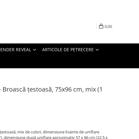
0,00
ENDER REVEAL
ARTICOLE DE PETRECERE
- Broască țestoasă, 75x96 cm, mix (1
 țestoasă, mix de culori, dimensiune înainte de umflare
''), dimensiune după umflare aproximativ 57 x 86 cm (22.5 x