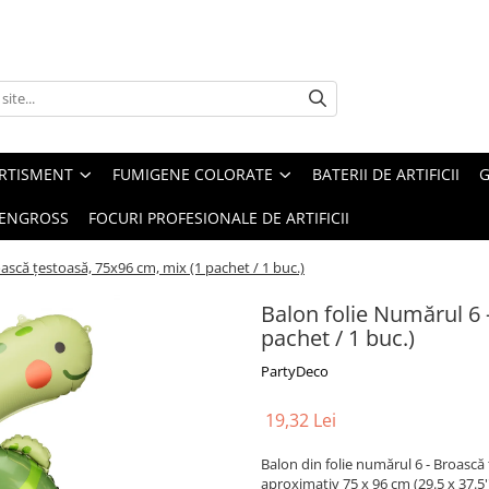
ERTISMENT
FUMIGENE COLORATE
BATERII DE ARTIFICII
G
 ENGROSS
FOCURI PROFESIONALE DE ARTIFICII
ască țestoasă, 75x96 cm, mix (1 pachet / 1 buc.)
Balon folie Numărul 6 
pachet / 1 buc.)
PartyDeco
19,32 Lei
Balon din folie numărul 6 - Broască
aproximativ 75 x 96 cm (29.5 x 37.5