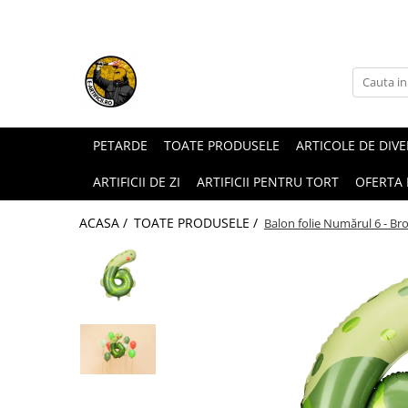
ARTICOLE DE DIVERTISMENT
FUMIGENE COLORATE
GENDER REVEAL
ARTICOLE DE PETRECERE
PETARDE
TOATE PRODUSELE
ARTICOLE DE DIV
ARTIFICII DE ZI
ARTIFICII PENTRU TORT
OFERTA
ACASA /
TOATE PRODUSELE /
Balon folie Numărul 6 - Bro
Torte de stadion
Fumigene colorate gender reveal
Artificii de tort
Artificii gender reveal
Artificii sparklers
Baloane gender reveal
Artificii Tort Engros
Confetti / Pudra colorata gender
BALOANE