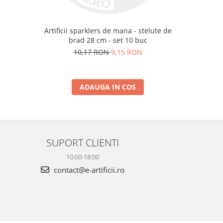
m
Artificii sparklers de mana - stelute de
Artificii 
brad 28 cm - set 10 buc
10,17 RON
9,15 RON
ADAUGA IN COS
SUPORT CLIENTI
10:00-18:00
contact@e-artificii.ro