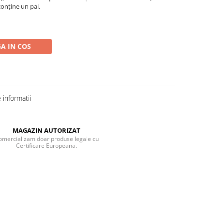
 conține un pai.
A IN COS
informatii
MAGAZIN AUTORIZAT
omercializam doar produse legale cu
Certificare Europeana.