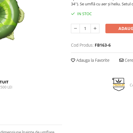
34''). Se umflă cu aer și heliu. Setul
IN STOC
ADAUG
Cod Produs:
FB163-6
Adauga la Favorite
Cere 
TUIT
C
500 LEI
i, dimensiune înainte de umflare