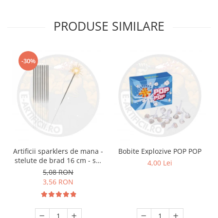
PRODUSE SIMILARE
-30%
Artificii sparklers de mana -
Bobite Explozive POP POP
stelute de brad 16 cm - set
4,00 Lei
10 buc
5,08 RON
3,56 RON