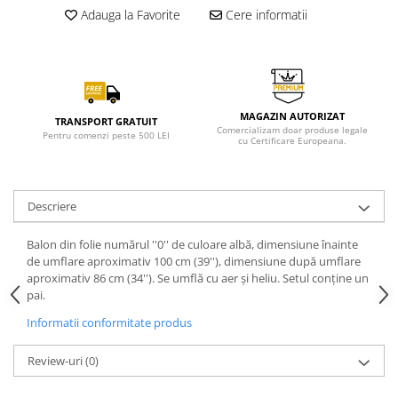
Adauga la Favorite
Cere informatii
MAGAZIN AUTORIZAT
TRANSPORT GRATUIT
Comercializam doar produse legale
Pentru comenzi peste 500 LEI
cu Certificare Europeana.
Descriere
Balon din folie numărul ''0'' de culoare albă, dimensiune înainte
de umflare aproximativ 100 cm (39''), dimensiune după umflare
aproximativ 86 cm (34''). Se umflă cu aer și heliu. Setul conține un
pai.
Informatii conformitate produs
Review-uri
(0)