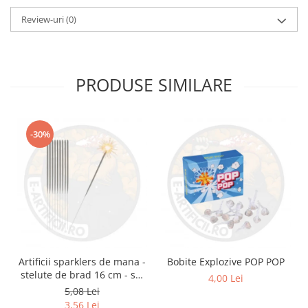
Review-uri
(0)
PRODUSE SIMILARE
-30%
Artificii sparklers de mana -
Bobite Explozive POP POP
stelute de brad 16 cm - set
4,00 Lei
10 buc
5,08 Lei
3,56 Lei