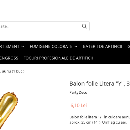
ERTISMENT
FUMIGENE COLORATE
BATERII DE ARTIFICII
G
 ENGROSS
FOCURI PROFESIONALE DE ARTIFICII
, auriu (1 buc.)
Balon folie Litera ''Y'',
PartyDeco
6,10 Lei
Balon folie litera ''Y'' în culoare au
aprox. 35 cm (14''). Umflați cu aer.