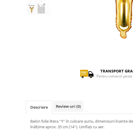
reveal
Artificii de brad
Confetti
Extinctoare gender reveal
Artificii pentru Tort Engros
Lumanari
Artificii sparklers
Pinata
Bete bengale
Seturi complete Petreceri
Bile pocnitoare
Moristi de sol
Distribuie
Stroboscoape
pe
Facebook
TRANSPORT GRA
Vulcani
Pentru comenzi peste 
Review-uri
(0)
Descriere
Balon folie litera ''Y'' în culoare auriu, dimensiuni înainte d
înălțime aprox. 35 cm (14''). Umflați cu aer.