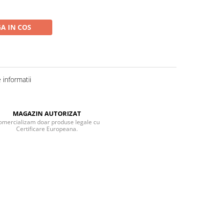
A IN COS
informatii
MAGAZIN AUTORIZAT
omercializam doar produse legale cu
Certificare Europeana.