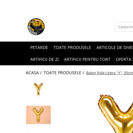
ARTICOLE DE DIVERTISMENT
FUMIGENE COLORATE
GENDER REVEAL
ARTICOLE DE PETRECERE
PETARDE
TOATE PRODUSELE
ARTICOLE DE DIV
ARTIFICII DE ZI
ARTIFICII PENTRU TORT
OFERTA
ACASA /
TOATE PRODUSELE /
Balon folie Litera ''Y'', 35cm
Torte de stadion
Fumigene colorate gender reveal
Artificii de tort
Artificii gender reveal
Artificii sparklers
Baloane gender reveal
Artificii Tort Engros
Confetti / Pudra colorata gender
BALOANE