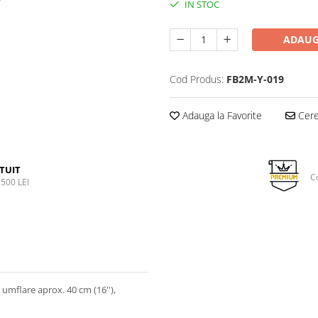
IN STOC
ADAUG
Cod Produs:
FB2M-Y-019
Adauga la Favorite
Cere 
TUIT
C
500 LEI
e umflare aprox. 40 cm (16''),