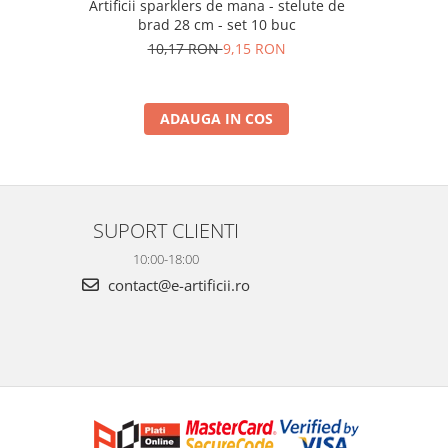
m
Artificii sparklers de mana - stelute de
Artificii 
brad 28 cm - set 10 buc
10,17 RON
9,15 RON
ADAUGA IN COS
SUPORT CLIENTI
10:00-18:00
contact@e-artificii.ro