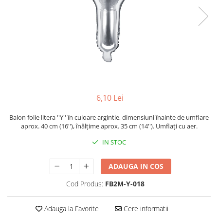
6,10 Lei
Balon folie litera ''Y'' în culoare argintie, dimensiuni înainte de umflare
aprox. 40 cm (16''), înălțime aprox. 35 cm (14''). Umflați cu aer.
IN STOC
ADAUGA IN COS
Cod Produs:
FB2M-Y-018
Adauga la Favorite
Cere informatii