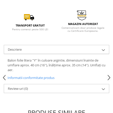
MAGAZIN AUTORIZAT
TRANSPORT GRATUIT
Comercializam doar produse legale
Pentru comenzi peste 500 LEI
cu Certificare Europeana.
Descriere
Balon folie litera ''Y'' în culoare argintie, dimensiuni înainte de
umflare aprox. 40 cm (16''), înălțime aprox. 35 cm (14''). Umflați cu
aer.
Informatii conformitate produs
Review-uri
(0)
PRODUSE SIMILARE