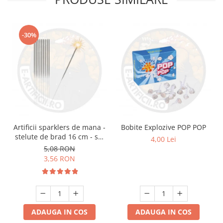
-30%
Artificii sparklers de mana -
Bobite Explozive POP POP
stelute de brad 16 cm - set
4,00 Lei
10 buc
5,08 RON
3,56 RON
ADAUGA IN COS
ADAUGA IN COS