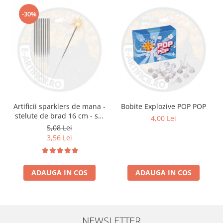
-30%
Artificii sparklers de mana -
Bobite Explozive POP POP
stelute de brad 16 cm - set
4,00 Lei
10 buc
5,08 Lei
3,56 Lei
ADAUGA IN COS
ADAUGA IN COS
NEWSLETTER