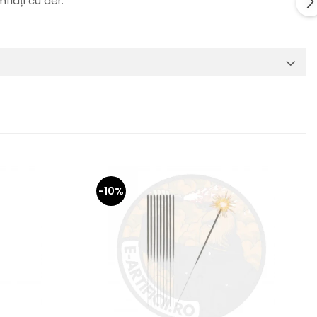
mflați cu aer.
-10%