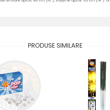
te de umflare aprox. 40 cm (16''), înălțime aprox. 35 cm (14''). U
PRODUSE SIMILARE