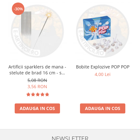
-30%
Artificii sparklers de mana -
Bobite Explozive POP POP
stelute de brad 16 cm - set
4,00 Lei
10 buc
5,08 RON
3,56 RON
ADAUGA IN COS
ADAUGA IN COS
NEWSLETTER