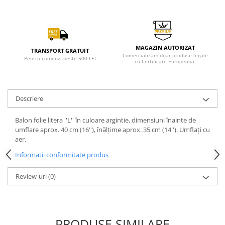
MAGAZIN AUTORIZAT
TRANSPORT GRATUIT
Comercializam doar produse legale
Pentru comenzi peste 500 LEI
cu Certificare Europeana.
Descriere
Balon folie litera ''L'' în culoare argintie, dimensiuni înainte de
umflare aprox. 40 cm (16''), înălțime aprox. 35 cm (14''). Umflați cu
aer.
Informatii conformitate produs
Review-uri
(0)
PRODUSE SIMILARE