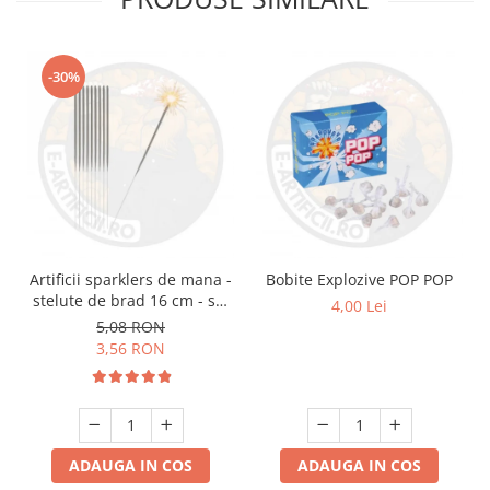
-30%
Artificii sparklers de mana -
Bobite Explozive POP POP
stelute de brad 16 cm - set
4,00 Lei
10 buc
5,08 RON
3,56 RON
ADAUGA IN COS
ADAUGA IN COS