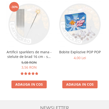
-30%
Artificii sparklers de mana -
Bobite Explozive POP POP
stelute de brad 16 cm - set
4,00 Lei
10 buc
5,08 RON
3,56 RON
ADAUGA IN COS
ADAUGA IN COS
NEWSLETTER