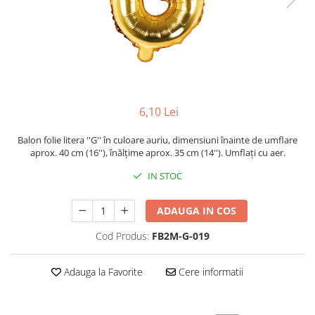
6,10 Lei
Balon folie litera ''G'' în culoare auriu, dimensiuni înainte de umflare
aprox. 40 cm (16''), înălțime aprox. 35 cm (14''). Umflați cu aer.
IN STOC
ADAUGA IN COS
Cod Produs:
FB2M-G-019
Adauga la Favorite
Cere informatii