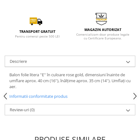
MAGAZIN AUTORIZAT
TRANSPORT GRATUIT
Comercializam doar produse legale
Pentru comenzi peste 500 LEI
cu Certificare Europeana.
Descriere
Balon folie litera ''E'' în culoare rose gold, dimensiuni înainte de
umflare aprox. 40 cm (16''), înălțime aprox. 35 cm (14''). Umflați cu
aer.
Informatii conformitate produs
Review-uri
(0)
PRODUSE SIMILARE