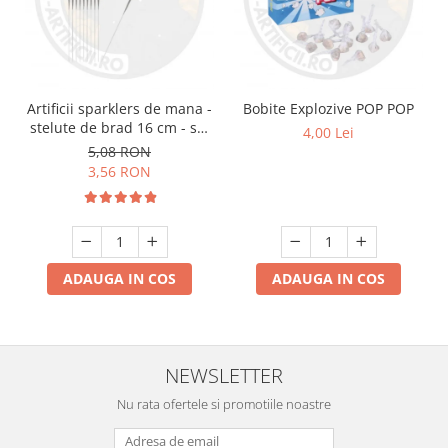
Artificii sparklers de mana -
Bobite Explozive POP POP
stelute de brad 16 cm - set
4,00 Lei
10 buc
5,08 RON
3,56 RON
ADAUGA IN COS
ADAUGA IN COS
NEWSLETTER
Nu rata ofertele si promotiile noastre