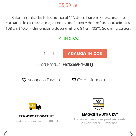
35,59 Lei
Balon metalic din folie, numărul "4", de culoare roz deschis, cu o
coroană de culoare aurie, dimensiune înainte de umflare aproximativ
103 cm (40.5''), dimensiune după umflare 84 cm (33''). Se umflă cu aer.
IN STOC
ADAUGA IN COS
Cod Produs:
FB126M-4-081J
Adauga la Favorite
Cere informatii
MAGAZIN AUTORIZAT
TRANSPORT GRATUIT
Comercializam doar produse legale
Pentru comenzi peste 500 LEI
cu Certificare Europeana.