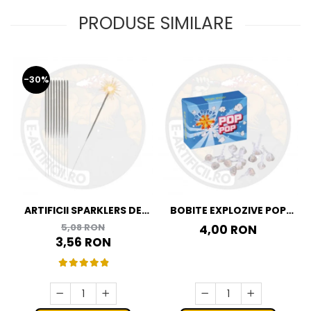
PRODUSE SIMILARE
-30%
ARTIFICII SPARKLERS DE
BOBITE EXPLOZIVE POP
MANA - STELUTE DE BRAD
POP
5,08 RON
4,00 RON
16 CM - SET 10 BUC
3,56 RON