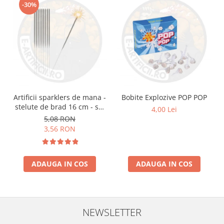
-30%
Artificii sparklers de mana -
Bobite Explozive POP POP
stelute de brad 16 cm - set
4,00 Lei
10 buc
5,08 RON
3,56 RON
ADAUGA IN COS
ADAUGA IN COS
NEWSLETTER