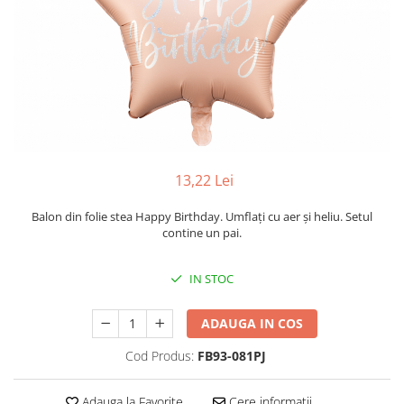
13,22 Lei
Balon din folie stea Happy Birthday. Umflați cu aer și heliu. Setul
contine un pai.
IN STOC
ADAUGA IN COS
Cod Produs:
FB93-081PJ
Adauga la Favorite
Cere informatii