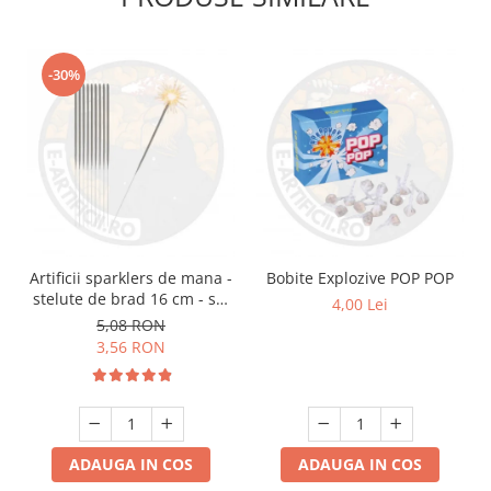
-30%
Artificii sparklers de mana -
Bobite Explozive POP POP
stelute de brad 16 cm - set
4,00 Lei
10 buc
5,08 RON
3,56 RON
ADAUGA IN COS
ADAUGA IN COS