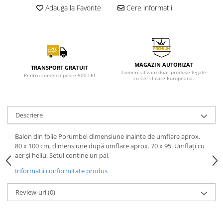
Adauga la Favorite
Cere informatii
MAGAZIN AUTORIZAT
TRANSPORT GRATUIT
Comercializam doar produse legale
Pentru comenzi peste 500 LEI
cu Certificare Europeana.
Descriere
Balon din folie Porumbel dimensiune inainte de umflare aprox.
80 x 100 cm, dimensiune după umflare aprox. 70 x 95. Umflați cu
aer și heliu. Setul contine un pai.
Informatii conformitate produs
Review-uri
(0)