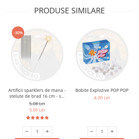
PRODUSE SIMILARE
-30%
Artificii sparklers de mana -
Bobite Explozive POP POP
stelute de brad 16 cm - set
4,00 Lei
10 buc
5,08 Lei
3,56 Lei