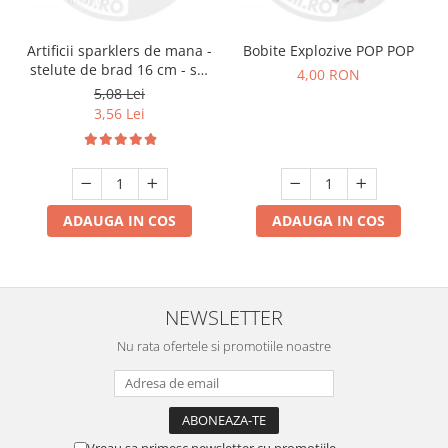
Artificii sparklers de mana -
Bobite Explozive POP POP
stelute de brad 16 cm - set
4,00 RON
10 buc
5,08 Lei
3,56 Lei
ADAUGA IN COS
ADAUGA IN COS
NEWSLETTER
Nu rata ofertele si promotiile noastre
Vreau sa primesc newsletter cu promotiile