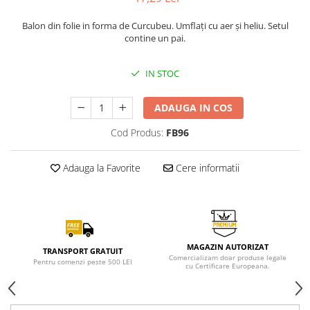
Balon din folie in forma de Curcubeu. Umflați cu aer și heliu. Setul
contine un pai.
IN STOC
ADAUGA IN COS
Cod Produs:
FB96
Adauga la Favorite
Cere informatii
MAGAZIN AUTORIZAT
TRANSPORT GRATUIT
Comercializam doar produse legale
Pentru comenzi peste 500 LEI
cu Certificare Europeana.