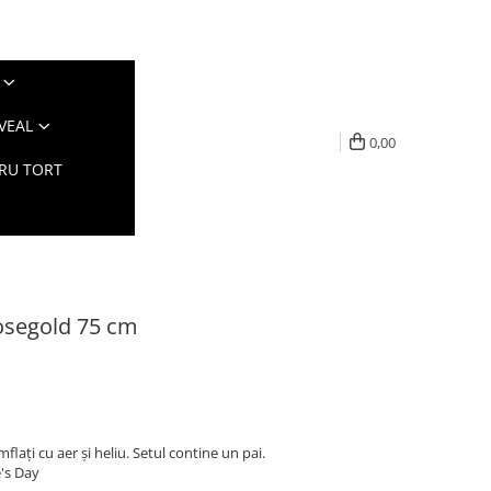
VEAL
0,00
TRU TORT
Rosegold 75 cm
flați cu aer și heliu. Setul contine un pai.
e's Day