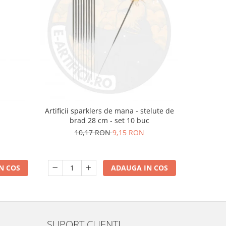
m
Artificii sparklers de mana - stelute de
Artificii 
brad 28 cm - set 10 buc
10,17 RON
9,15 RON
N COS
ADAUGA IN COS
SUPORT CLIENTI