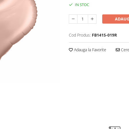
IN STOC
ADAUG
Cod Produs:
FB141S-019R
Adauga la Favorite
Cere 