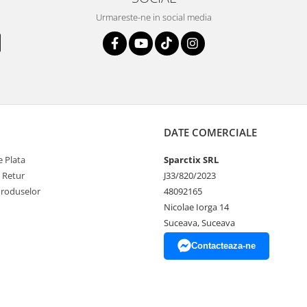
Urmareste-ne in social media
DATE COMERCIALE
 Plata
Sparctix SRL
e Retur
J33/820/2023
Produselor
48092165
Nicolae Iorga 14
Suceava, Suceava
Contacteaza-ne