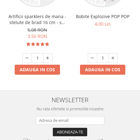
Artificii sparklers de mana -
Bobite Explozive POP POP
stelute de brad 16 cm - set
4,00 Lei
10 buc
5,08 RON
3,56 RON
ADAUGA IN COS
ADAUGA IN COS
NEWSLETTER
Nu rata ofertele si promotiile noastre