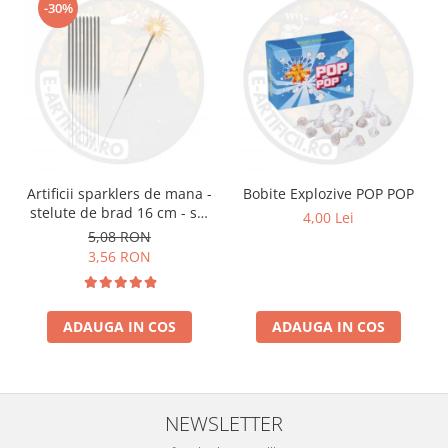
-30%
Artificii sparklers de mana -
Bobite Explozive POP POP
stelute de brad 16 cm - set
4,00 Lei
10 buc
5,08 RON
3,56 RON
ADAUGA IN COS
ADAUGA IN COS
NEWSLETTER